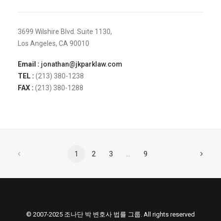
3699 Wilshire Blvd. Suite 1130,
Los Angeles, CA 90010
Email :
jonathan@jkparklaw.com
TEL :
(213) 380-1238
FAX :
(213) 380-1288
1
2
3
…
9
© 2007-2025 조나단 박 변호사 법률 그룹. All rights reserved