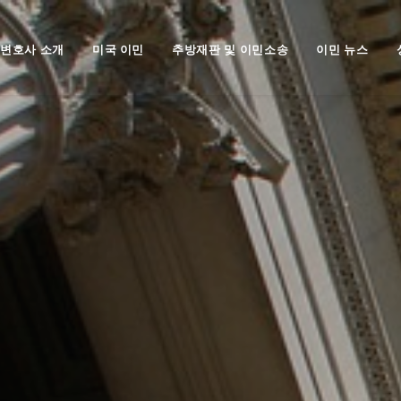
변호사 소개
미국 이민
추방재판 및 이민소송
이민 뉴스