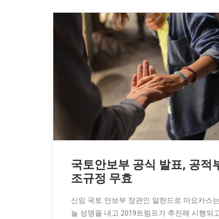
국토안보부 공식 발표, 공적
조규정 무효
신임 국토 안보부 장관인 알한드로 마요카스는
늘 성명을 내고 2019트럼프가 추진해 시행되