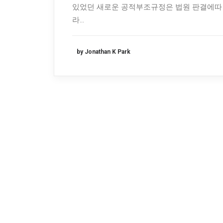
있었던 새로운 공적부조규정은 법원 판결에따
라…
by Jonathan K Park